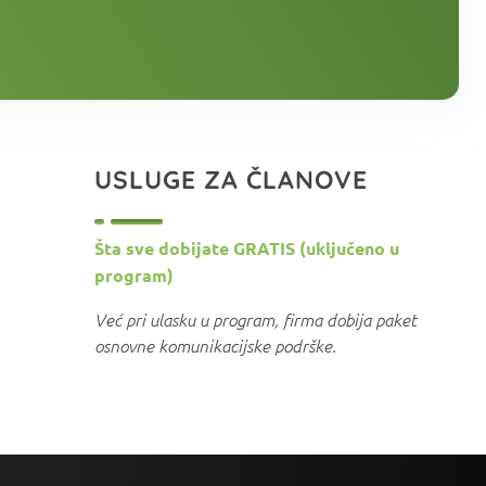
USLUGE ZA ČLANOVE
Šta sve dobijate GRATIS (uključeno u
program)
Već pri ulasku u program, firma dobija paket
osnovne komunikacijske podrške.