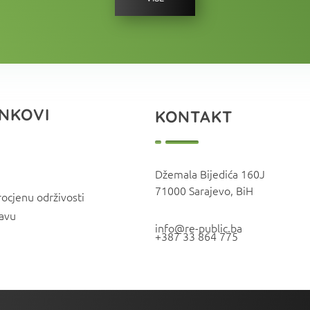
INKOVI
KONTAKT
Džemala Bijedića 160J
71000 Sarajevo, BiH
rocjenu održivosti
javu
info@re-public.ba
+387 33 864 775