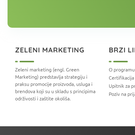
ZELENI MARKETING
BRZI L
Zeleni marketing (engl. Green
O programu
Marketing) predstavlja strategiju i
Certifikacija
praksu promocije proizvoda, usluga i
Upitnik za p
brendova koji su u skladu s principima
Poziv na pri
održivosti i zaštite okoliša.