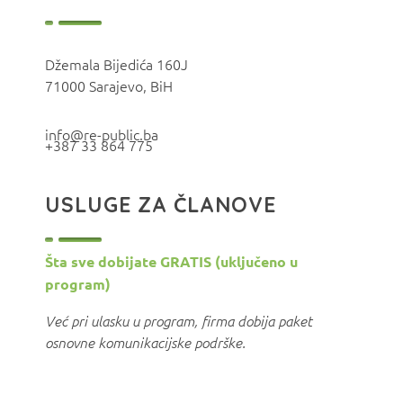
Džemala Bijedića 160J
71000 Sarajevo, BiH
info@re-public.ba
+387 33 864 775
USLUGE ZA ČLANOVE
Šta sve dobijate GRATIS (uključeno u
program)
Već pri ulasku u program, firma dobija paket
osnovne komunikacijske podrške.