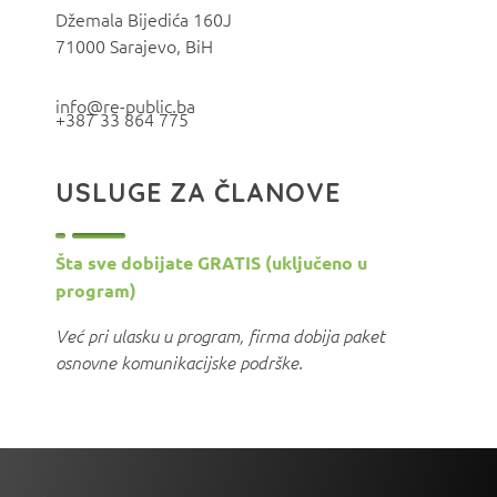
Džemala Bijedića 160J
71000 Sarajevo, BiH
info@re-public.ba
+387 33 864 775
USLUGE ZA ČLANOVE
Šta sve dobijate GRATIS (uključeno u
program)
Već pri ulasku u program, firma dobija paket
osnovne komunikacijske podrške.