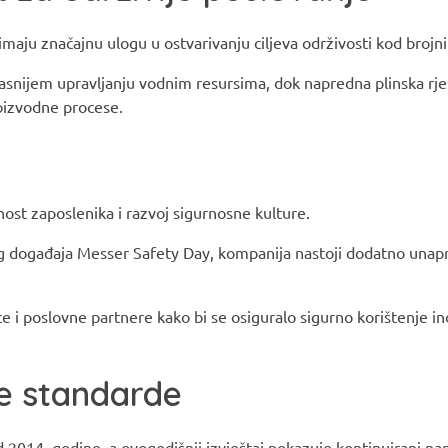
 imaju značajnu ulogu u ostvarivanju ciljeva održivosti kod brojn
asnijem upravljanju vodnim resursima, dok napredna plinska r
roizvodne procese.
rnost zaposlenika i razvoj sigurnosne kulture.
og događaja Messer Safety Day, kompanija nastoji dodatno unapri
e i poslovne partnere kako bi se osiguralo sigurno korištenje in
e standarde
d 2014. godine, a ovogodišnji izvještaj pokazuje kontinuirani na