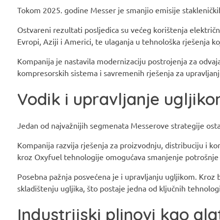
Tokom 2025. godine Messer je smanjio emisije stakleničkih
Ostvareni rezultati posljedica su većeg korištenja električne
Evropi, Aziji i Americi, te ulaganja u tehnološka rješenja
Kompanija je nastavila modernizaciju postrojenja za odvaj
kompresorskih sistema i savremenih rješenja za upravljan
Vodik i upravljanje ugljik
Jedan od najvažnijih segmenata Messerove strategije ostaj
Kompanija razvija rješenja za proizvodnju, distribuciju i ko
kroz Oxyfuel tehnologije omogućava smanjenje potrošnje en
Posebna pažnja posvećena je i upravljanju ugljikom. Kroz 
skladištenju ugljika, što postaje jedna od ključnih tehnolog
Industrijski plinovi kao al