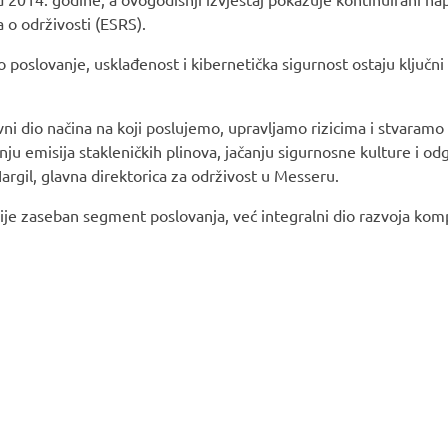
 o održivosti (ESRS).
o poslovanje, usklađenost i kibernetička sigurnost ostaju ključn
tavni dio načina na koji poslujemo, upravljamo rizicima i stvaram
nju emisija stakleničkih plinova, jačanju sigurnosne kulture i o
 Hargil, glavna direktorica za održivost u Messeru.
nije zaseban segment poslovanja, već integralni dio razvoja kom