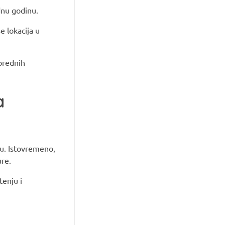
dnu godinu.
e lokacija u
prednih
a
rtu. Istovremeno,
ure.
tenju i