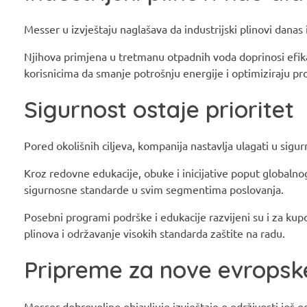
Messer u izvještaju naglašava da industrijski plinovi danas
Njihova primjena u tretmanu otpadnih voda doprinosi efik
korisnicima da smanje potrošnju energije i optimiziraju p
Sigurnost ostaje prioritet
Pored okolišnih ciljeva, kompanija nastavlja ulagati u sigu
Kroz redovne edukacije, obuke i inicijative poput globaln
sigurnosne standarde u svim segmentima poslovanja.
Posebni programi podrške i edukacije razvijeni su i za kupc
plinova i održavanje visokih standarda zaštite na radu.
Pripreme za nove evropsk
Messer dobrovoljno objavljuje izvještaje o održivosti još o