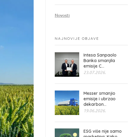
Novosti
NAJNOVIJE OBJAVE
Intesa Sanpaolo
Banka smanjila
emisije C...
23.07.2026.
Messer smanjio
emisije i ubrzao
dekarbon...
19.06.2026.
ESG više nije samo
marketing: Kako