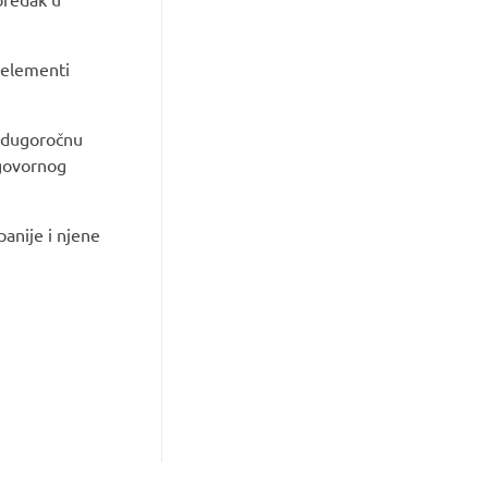
i elementi
o dugoročnu
dgovornog
panije i njene