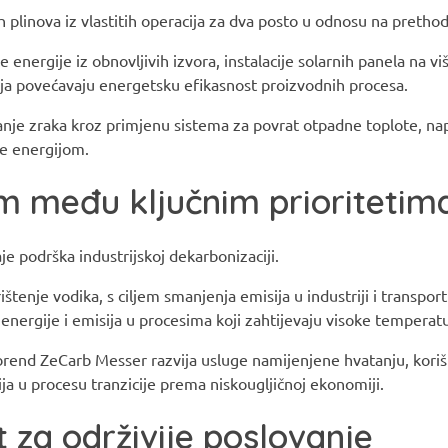
 plinova iz vlastitih operacija za dva posto u odnosu na pretho
 energije iz obnovljivih izvora, instalacije solarnih panela na viš
 koja povećavaju energetsku efikasnost proizvodnih procesa.
anje zraka kroz primjenu sistema za povrat otpadne toplote, na
je energijom.
om među ključnim prioritetim
e podrška industrijskoj dekarbonizaciji.
rištenje vodika, s ciljem smanjenja emisija u industriji i transpo
ergije i emisija u procesima koji zahtijevaju visoke temperat
brend ZeCarb Messer razvija usluge namijenjene hvatanju, koriš
ija u procesu tranzicije prema niskougljičnoj ekonomiji.
at za održivije poslovanje