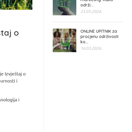
održi...
25.05.2026.
taj o
ONLINE UPITNIK za
procjenu održivosti
ko...
16.03.2026.
e Izvještaj o
urnosti i
nologija i