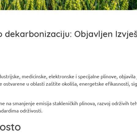
 dekarbonizaciju: Objavljen Izvješ
ustrijske, medicinske, elektronske i specijalne plinove, objavila j
 ostvarene u oblasti zaštite okoliša, energetske efikasnosti, sig
e na smanjenje emisija stakleničkih plinova, razvoj održivih teh
ndardima održivosti.
posto