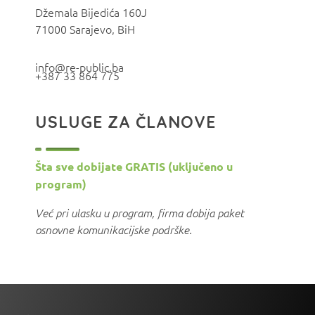
Džemala Bijedića 160J
71000 Sarajevo, BiH
info@re-public.ba
+387 33 864 775
USLUGE ZA ČLANOVE
Šta sve dobijate GRATIS (uključeno u
program)
Već pri ulasku u program, firma dobija paket
osnovne komunikacijske podrške.