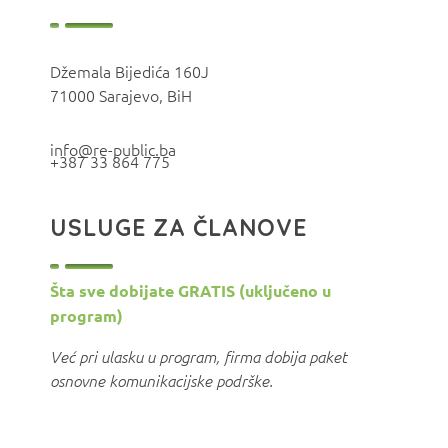
Džemala Bijedića 160J
71000 Sarajevo, BiH
info@re-public.ba
+387 33 864 775
USLUGE ZA ČLANOVE
Šta sve dobijate GRATIS (uključeno u
program)
Već pri ulasku u program, firma dobija paket
osnovne komunikacijske podrške.