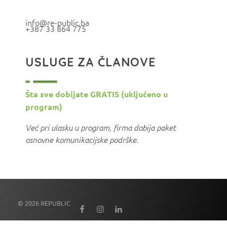
info@re-public.ba
+387 33 864 775
USLUGE ZA ČLANOVE
Šta sve dobijate GRATIS (uključeno u
program)
Već pri ulasku u program, firma dobija paket
osnovne komunikacijske podrške.
© 2026 REPUBLIC