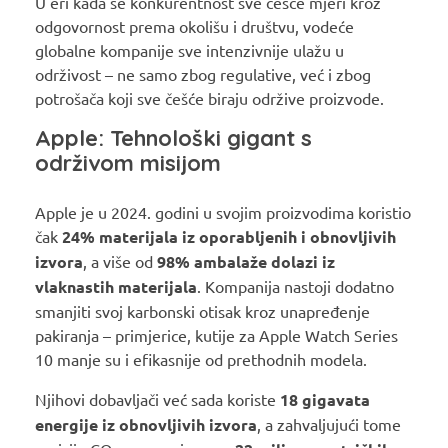
U eri kada se konkurentnost sve češće mjeri kroz
odgovornost prema okolišu i društvu, vodeće
globalne kompanije sve intenzivnije ulažu u
održivost – ne samo zbog regulative, već i zbog
potrošača koji sve češće biraju održive proizvode.
Apple: Tehnološki gigant s
održivom misijom
Apple je u 2024. godini u svojim proizvodima koristio
čak
24% materijala iz oporabljenih i obnovljivih
izvora
, a više od
98% ambalaže dolazi iz
vlaknastih materijala
. Kompanija nastoji dodatno
smanjiti svoj karbonski otisak kroz unapređenje
pakiranja – primjerice, kutije za Apple Watch Series
10 manje su i efikasnije od prethodnih modela.
Njihovi dobavljači već sada koriste
18 gigavata
energije iz obnovljivih izvora
, a zahvaljujući tome