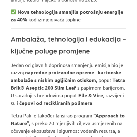
Nova tehnologija smanjila potrošnju energije
za 40%
kod izmjenjivača topline
Ambalaža, tehnologija i edukacija –
ključne poluge promjene
Jedan od glavnih doprinosa smanjenju emisija bio je
razvoj
napredne proizvodne opreme
i
kartonske
ambalaže s niskim ugljičnim otiskom
, poput
Tetra
Brik® Aseptic 200 Slim Leaf
s papirnom barijerom.
U suradnji s brendovima poput
Elle & Vire
, razvijeni
su i
čepovi od recikliranih polimera
.
Tetra Pak je također lansirao program
“Approach to
Nature”
, s preko 20 mjerljivih ciljeva usmjerenih na
očuvanje ekosustava i sigurnost vodenih resursa, a