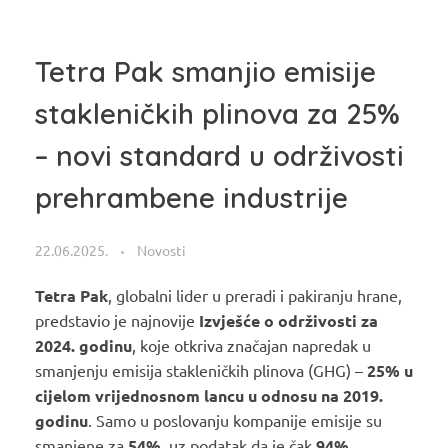
Tetra Pak smanjio emisije
stakleničkih plinova za 25%
– novi standard u održivosti
prehrambene industrije
22.06.2025.
Novosti
Tetra Pak
, globalni lider u preradi i pakiranju hrane,
predstavio je najnovije
Izvješće o održivosti za
2024. godinu
, koje otkriva značajan napredak u
smanjenju emisija stakleničkih plinova (GHG) –
25% u
cijelom vrijednosnom lancu u odnosu na 2019.
godinu
. Samo u poslovanju kompanije emisije su
smanjene za
54%
, uz podatak da je čak
94%