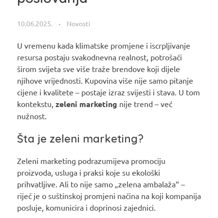
10.06.2025.
Novosti
U vremenu kada klimatske promjene i iscrpljivanje
resursa postaju svakodnevna realnost, potrošači
širom svijeta sve više traže brendove koji dijele
njihove vrijednosti. Kupovina više nije samo pitanje
cijene i kvalitete – postaje izraz svijesti i stava. U tom
kontekstu,
zeleni marketing
nije trend – već
nužnost.
Šta je zeleni marketing?
Zeleni marketing podrazumijeva promociju
proizvoda, usluga i praksi koje su ekološki
prihvatljive. Ali to nije samo „zelena ambalaža“ –
riječ je o suštinskoj promjeni načina na koji kompanija
posluje, komunicira i doprinosi zajednici.