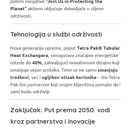
putem inicijative
“Join Us in Protecting the
Planet”
aktivno uključuje dobavljače u ciljeve
održivosti.
Tehnologija u službi održivosti
Nova generacija opreme, poput
Tetra Pak® Tubular
Heat Exchangera
, omogućava značajne energetske
uštede do
40%
, zahvaljujući inovativnom dizajnu koji
smanjuje otpor protoku. Time se ne samo
smanjuju
troškovi
, već i
ugljikov otisak korisnika
– što Tetra
Pak čini partnerom koji svojim klijentima pomaže da i
sami budu održiviji.
Zaključak: Put prema 2050. vodi
kroz partnerstva i inovacije