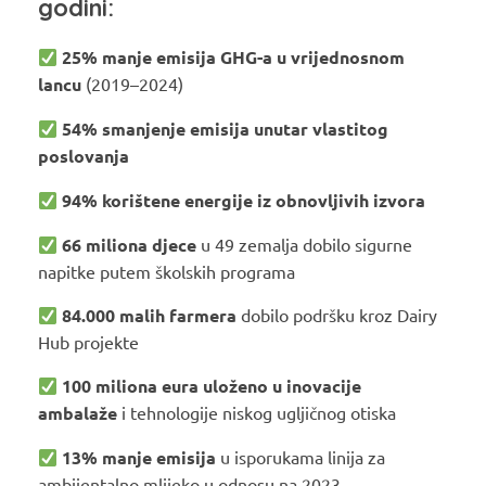
godini:
25% manje emisija GHG-a u vrijednosnom
lancu
(2019–2024)
54% smanjenje emisija unutar vlastitog
poslovanja
94% korištene energije iz obnovljivih izvora
66 miliona djece
u 49 zemalja dobilo sigurne
napitke putem školskih programa
84.000 malih farmera
dobilo podršku kroz Dairy
Hub projekte
100 miliona eura uloženo u inovacije
ambalaže
i tehnologije niskog ugljičnog otiska
13% manje emisija
u isporukama linija za
ambijentalno mlijeko u odnosu na 2023.