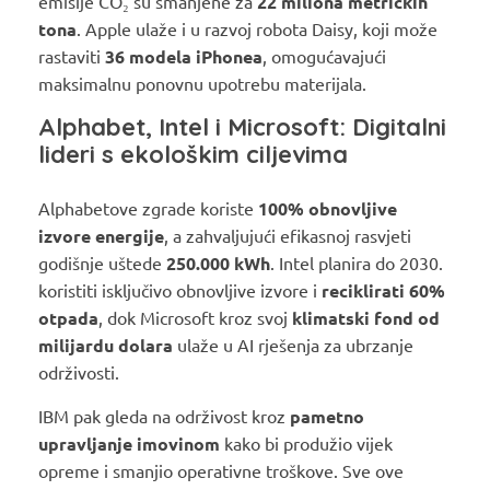
emisije CO₂ su smanjene za
22 miliona metričkih
tona
. Apple ulaže i u razvoj robota Daisy, koji može
rastaviti
36 modela iPhonea
, omogućavajući
maksimalnu ponovnu upotrebu materijala.
Alphabet, Intel i Microsoft: Digitalni
lideri s ekološkim ciljevima
Alphabetove zgrade koriste
100% obnovljive
izvore energije
, a zahvaljujući efikasnoj rasvjeti
godišnje uštede
250.000 kWh
. Intel planira do 2030.
koristiti isključivo obnovljive izvore i
reciklirati 60%
otpada
, dok Microsoft kroz svoj
klimatski fond od
milijardu dolara
ulaže u AI rješenja za ubrzanje
održivosti.
IBM pak gleda na održivost kroz
pametno
upravljanje imovinom
kako bi produžio vijek
opreme i smanjio operativne troškove. Sve ove