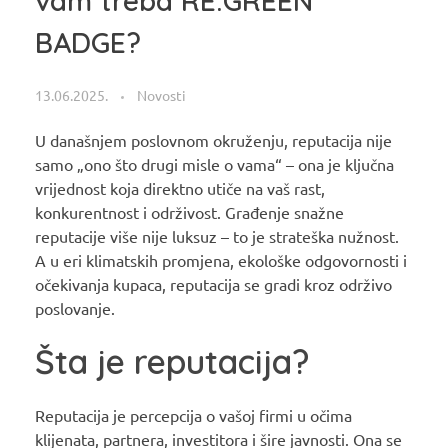
vam treba RE:GREEN
BADGE?
13.06.2025.
Novosti
U današnjem poslovnom okruženju, reputacija nije
samo „ono što drugi misle o vama“ – ona je ključna
vrijednost koja direktno utiče na vaš rast,
konkurentnost i održivost. Građenje snažne
reputacije više nije luksuz – to je strateška nužnost.
A u eri klimatskih promjena, ekološke odgovornosti i
očekivanja kupaca, reputacija se gradi kroz održivo
poslovanje.
Šta je reputacija?
Reputacija je percepcija o vašoj firmi u očima
klijenata, partnera, investitora i šire javnosti. Ona se