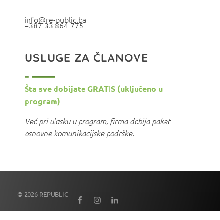
info@re-public.ba
+387 33 864 775
USLUGE ZA ČLANOVE
Šta sve dobijate GRATIS (uključeno u
program)
Već pri ulasku u program, firma dobija paket
osnovne komunikacijske podrške.
© 2026 REPUBLIC