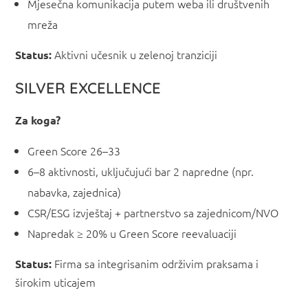
Mjesečna komunikacija putem weba ili društvenih
mreža
Aktivni učesnik u zelenoj tranziciji
S
tatus:
SILVER EXCELLENCE
Z
a koga?
Green Score 26–33
6–8 aktivnosti, uključujući bar 2 napredne (npr.
nabavka, zajednica)
CSR/ESG izvještaj + partnerstvo sa zajednicom/NVO
Napredak ≥ 20% u Green Score reevaluaciji
Firma sa integrisanim održivim praksama i
S
tatus:
širokim uticajem