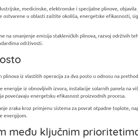
ustrijske, medicinske, elektronske i specijalne plinove, objavila j
 ostvarene u oblasti zaštite okoliša, energetske efikasnosti, sig
e na smanjenje emisija stakleničkih plinova, razvoj održivih teh
ndardima održivosti.
posto
 plinova iz vlastitih operacija za dva posto u odnosu na pretho
 energije iz obnovljivih izvora, instalacije solarnih panela na viš
 koja povećavaju energetsku efikasnost proizvodnih procesa.
anje zraka kroz primjenu sistema za povrat otpadne toplote, na
je energijom.
om među ključnim prioritetim