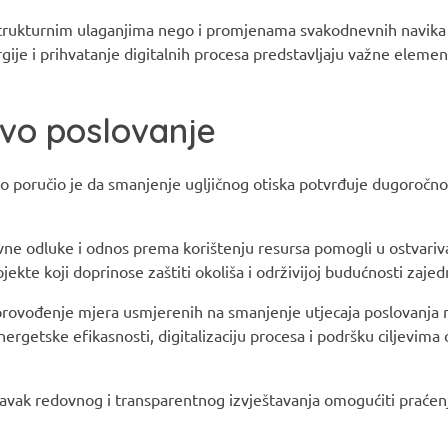
astrukturnim ulaganjima nego i promjenama svakodnevnih navika
rgije i prihvatanje digitalnih procesa predstavljaju važne elem
ivo poslovanje
 poručio je da smanjenje ugljičnog otiska potvrđuje dugoročno
vne odluke i odnos prema korištenju resursa pomogli u ostvariv
jekte koji doprinose zaštiti okoliša i održivijoj budućnosti zajed
 provođenje mjera usmjerenih na smanjenje utjecaja poslovanja n
rgetske efikasnosti, digitalizaciju procesa i podršku ciljevima
tavak redovnog i transparentnog izvještavanja omogućiti praće