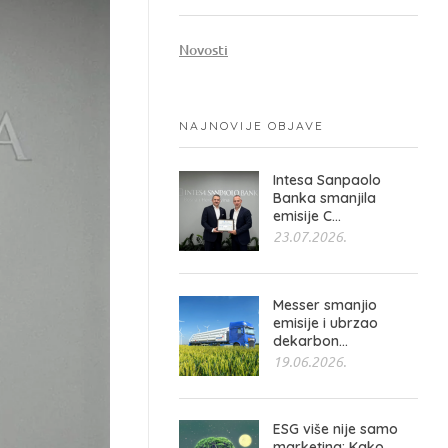
Novosti
NAJNOVIJE OBJAVE
Intesa Sanpaolo
Banka smanjila
emisije C...
23.07.2026.
Messer smanjio
emisije i ubrzao
dekarbon...
19.06.2026.
ESG više nije samo
marketing: Kako