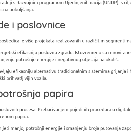
adnji s Razvojnim programom Ujedinjenih nacija (UNDP), s cil
atna poboljšanja.
de i poslovnice
osljedica je više projekata realizovanih u različitim segmentim
ergetski efikasniju poslovnu zgradu. Istovremeno su renovirane
njenju potrošnje energije i negativnog utjecaja na okoliš.
ljaju efikasniju alternativu tradicionalnim sistemima grijanja i 
prihvatljivijih vozila.
potrošnja papira
 poslovnih procesa. Prebacivanjem pojedinih procedura u digita
rebom papira.
inijeti manjoj potrošnji energije i smanjenju broja putovanja zap