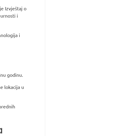
e Izvještaj o
urnosti i
nologija i
dnu godinu.
e lokacija u
prednih
a