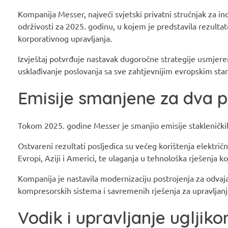
Kompanija Messer, najveći svjetski privatni stručnjak za ind
održivosti za 2025. godinu, u kojem je predstavila rezultate
korporativnog upravljanja.
Izvještaj potvrđuje nastavak dugoročne strategije usmjeren
usklađivanje poslovanja sa sve zahtjevnijim evropskim sta
Emisije smanjene za dva 
Tokom 2025. godine Messer je smanjio emisije stakleničkih
Ostvareni rezultati posljedica su većeg korištenja električne
Evropi, Aziji i Americi, te ulaganja u tehnološka rješenja
Kompanija je nastavila modernizaciju postrojenja za odvaj
kompresorskih sistema i savremenih rješenja za upravljan
Vodik i upravljanje ugljik