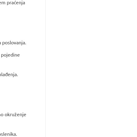
jem praćenja
a poslovanja.
 pojedine
hlađenja.
lno okruženje
oslenika.