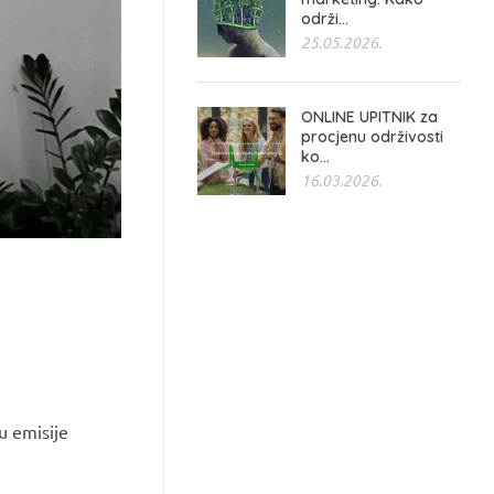
održi...
25.05.2026.
ONLINE UPITNIK za
procjenu održivosti
ko...
16.03.2026.
u emisije