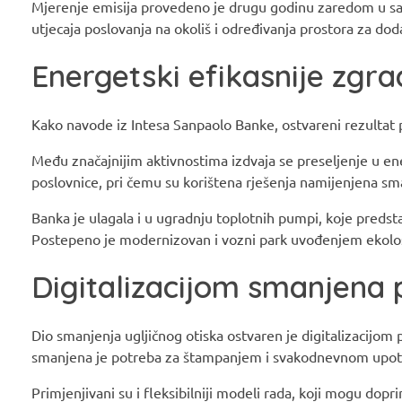
Mjerenje emisija provedeno je drugu godinu zaredom u sar
utjecaja poslovanja na okoliš i određivanja prostora za dod
Energetski efikasnije zgra
Kako navode iz Intesa Sanpaolo Banke, ostvareni rezultat p
Među značajnijim aktivnostima izdvaja se preseljenje u en
poslovnice, pri čemu su korištena rješenja namijenjena sma
Banka je ulagala i u ugradnju toplotnih pumpi, koje predstav
Postepeno je modernizovan i vozni park uvođenjem ekološki 
Digitalizacijom smanjena 
Dio smanjenja ugljičnog otiska ostvaren je digitalizacijom
smanjena je potreba za štampanjem i svakodnevnom upot
Primjenjivani su i fleksibilniji modeli rada, koji mogu dopr