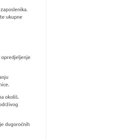
 zaposlenika.
ente ukupne
 opredjeljenje
anju
nice.
a okoliš.
 održivog
nje dugoročnih