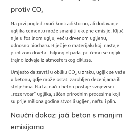
protiv CO₂
Na prvi pogled zvuči kontradiktorno, ali dodavanje
ugljika cementu može smanjiti ukupne emisije. Ključ
nije u fosilnom uglju, već u drvenom ugljenu,
odnosno biocharu. Riječ je o materijalu koji nastaje
pirolizom drveta i biljnog otpada, pri čemu se ugljik
trajno izdvaja iz atmosferskog ciklusa.
Umjesto da završi u obliku CO₂ u zraku, ugljik se veže
u betonu, gdje može ostati zarobljen decenijama ili
stoljećima. Na taj način beton postaje svojevrsni
„rezervoar“ ugljika, sličan prirodnim procesima koji
su prije miliona godina stvorili ugljen, naftu i plin.
Naučni dokaz: jači beton s manjim
emisijama