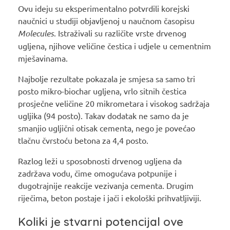
Ovu ideju su eksperimentalno potvrdili korejski
naučnici u studiji objavljenoj u naučnom časopisu
Molecules
. Istraživali su različite vrste drvenog
ugljena, njihove veličine čestica i udjele u cementnim
mješavinama.
Najbolje rezultate pokazala je smjesa sa samo tri
posto mikro-biochar ugljena, vrlo sitnih čestica
prosječne veličine 20 mikrometara i visokog sadržaja
ugljika (94 posto). Takav dodatak ne samo da je
smanjio ugljični otisak cementa, nego je povećao
tlačnu čvrstoću betona za 4,4 posto.
Razlog leži u sposobnosti drvenog ugljena da
zadržava vodu, čime omogućava potpunije i
dugotrajnije reakcije vezivanja cementa. Drugim
riječima, beton postaje i jači i ekološki prihvatljiviji.
Koliki je stvarni potencijal ove