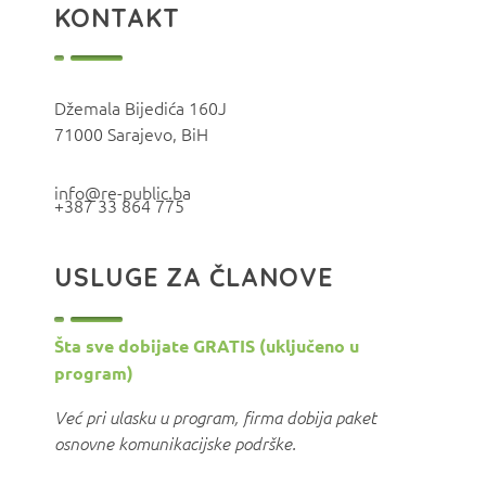
KONTAKT
Džemala Bijedića 160J
71000 Sarajevo, BiH
info@re-public.ba
+387 33 864 775
USLUGE ZA ČLANOVE
Šta sve dobijate GRATIS (uključeno u
program)
Već pri ulasku u program, firma dobija paket
osnovne komunikacijske podrške.