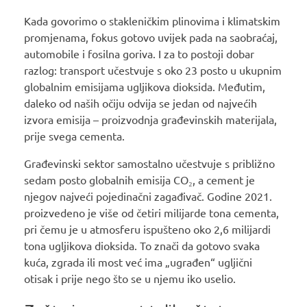
Kada govorimo o stakleničkim plinovima i klimatskim
promjenama, fokus gotovo uvijek pada na saobraćaj,
automobile i fosilna goriva. I za to postoji dobar
razlog: transport učestvuje s oko 23 posto u ukupnim
globalnim emisijama ugljikova dioksida. Međutim,
daleko od naših očiju odvija se jedan od najvećih
izvora emisija – proizvodnja građevinskih materijala,
prije svega cementa.
Građevinski sektor samostalno učestvuje s približno
sedam posto globalnih emisija CO₂, a cement je
njegov najveći pojedinačni zagađivač. Godine 2021.
proizvedeno je više od četiri milijarde tona cementa,
pri čemu je u atmosferu ispušteno oko 2,6 milijardi
tona ugljikova dioksida. To znači da gotovo svaka
kuća, zgrada ili most već ima „ugrađen“ ugljični
otisak i prije nego što se u njemu iko uselio.