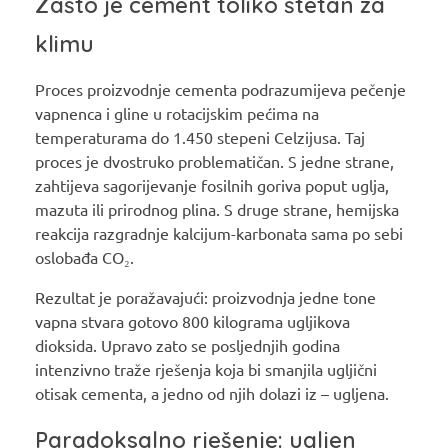
Zašto je cement toliko štetan za
klimu
Proces proizvodnje cementa podrazumijeva pečenje
vapnenca i gline u rotacijskim pećima na
temperaturama do 1.450 stepeni Celzijusa. Taj
proces je dvostruko problematičan. S jedne strane,
zahtijeva sagorijevanje fosilnih goriva poput uglja,
mazuta ili prirodnog plina. S druge strane, hemijska
reakcija razgradnje kalcijum-karbonata sama po sebi
oslobađa CO₂.
Rezultat je poražavajući: proizvodnja jedne tone
vapna stvara gotovo 800 kilograma ugljikova
dioksida. Upravo zato se posljednjih godina
intenzivno traže rješenja koja bi smanjila ugljični
otisak cementa, a jedno od njih dolazi iz – ugljena.
Paradoksalno rješenje: ugljen