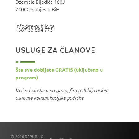
Džemala Bijedića 160J
71000 Sarajevo, BiH
info@re-public.ba
+387 33 864 775
USLUGE ZA ČLANOVE
Šta sve dobijate GRATIS (uključeno u
program)
Već pri ulasku u program, firma dobija paket
osnovne komunikacijske podrške.
© 2026 REPUBLIC