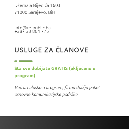
Džemala Bijedića 160J
71000 Sarajevo, BiH
info@re-public.ba
+387 33 864 775
USLUGE ZA ČLANOVE
Šta sve dobijate GRATIS (uključeno u
program)
Već pri ulasku u program, firma dobija paket
osnovne komunikacijske podrške.